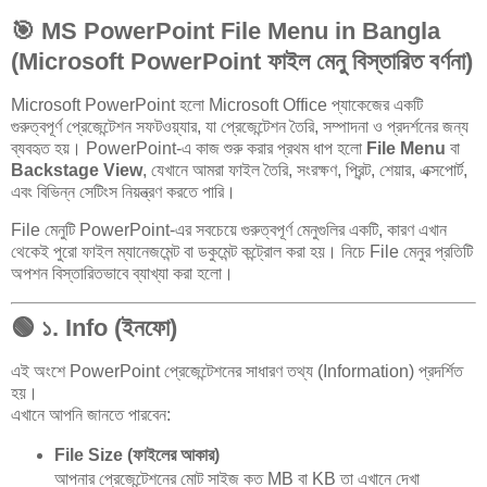
🎯
MS PowerPoint File Menu in Bangla
(Microsoft PowerPoint ফাইল মেনু বিস্তারিত বর্ণনা)
Microsoft PowerPoint হলো Microsoft Office প্যাকেজের একটি
গুরুত্বপূর্ণ প্রেজেন্টেশন সফটওয়্যার, যা প্রেজেন্টেশন তৈরি, সম্পাদনা ও প্রদর্শনের জন্য
ব্যবহৃত হয়। PowerPoint-এ কাজ শুরু করার প্রথম ধাপ হলো
File Menu
বা
Backstage View
, যেখানে আমরা ফাইল তৈরি, সংরক্ষণ, প্রিন্ট, শেয়ার, এক্সপোর্ট,
এবং বিভিন্ন সেটিংস নিয়ন্ত্রণ করতে পারি।
File মেনুটি PowerPoint-এর সবচেয়ে গুরুত্বপূর্ণ মেনুগুলির একটি, কারণ এখান
থেকেই পুরো ফাইল ম্যানেজমেন্ট বা ডকুমেন্ট কন্ট্রোল করা হয়। নিচে File মেনুর প্রতিটি
অপশন বিস্তারিতভাবে ব্যাখ্যা করা হলো।
🟢
১. Info (ইনফো)
এই অংশে PowerPoint প্রেজেন্টেশনের সাধারণ তথ্য (Information) প্রদর্শিত
হয়।
এখানে আপনি জানতে পারবেন:
File Size (ফাইলের আকার)
আপনার প্রেজেন্টেশনের মোট সাইজ কত MB বা KB তা এখানে দেখা